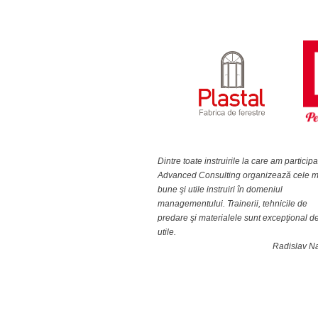
Dintre toate instruirile la care am participa
Advanced Consulting organizează cele m
bune şi utile instruiri în domeniul
managementului. Trainerii, tehnicile de
predare şi materialele sunt excepţional d
utile.
Radislav N