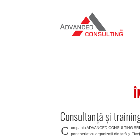
Î
Consultanță și training
С
ompania ADVANCED CONSULTING SRL este cr
parteneriat cu organizaţii din ţară şi Elv