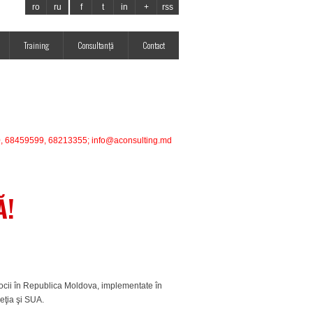
ro
ru
f
t
in
+
rss
Training
Consultanţă
Contact
0, 68459599, 68213355; info@aconsulting.md
Ă!
cii în Republica Moldova, implementate în
veţia şi SUA.