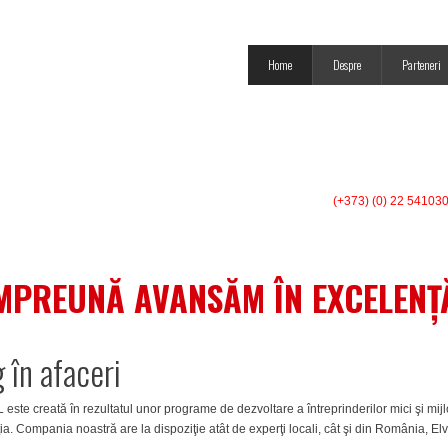
Home
Despre
Parteneri
(+373) (0) 22 54103
MPREUNĂ AVANSĂM ÎN EXCELENȚ
 în afaceri
eată în rezultatul unor programe de dezvoltare a întreprinderilor mici şi mijlo
eţia. Compania noastră are la dispoziţie atât de experţi locali, cât şi din România, El