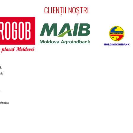
CLIENŢII NOŞTRI
t,
ai
e
ahaba